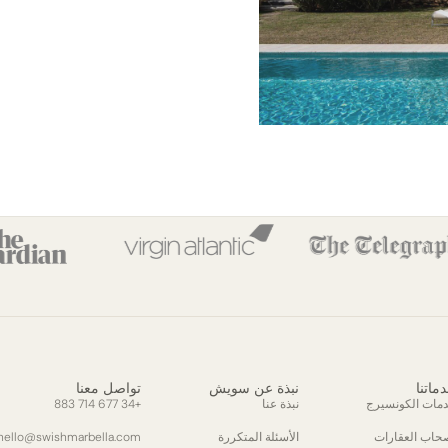
ماتنا
نبذة عن سويش
تواصل معنا
مات الكونسيرج
نبذة عنا
+34 677 714 883
حاب العقارات
الأسئلة المتكررة
hello@swishmarbella.com