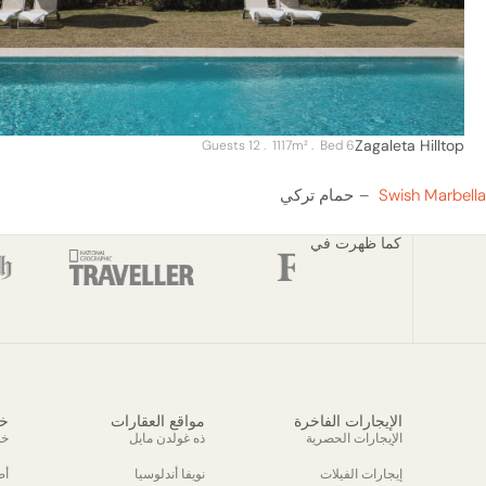
Zagaleta Hilltop
. 12 Guests
. 1117m²
6 Bed
Swish Marbella
حمام تركي
كما ظهرت في
الإيجارات الفاخرة
مواقع العقارات
خد
الإيجارات الحصرية
ذه غولدن مايل
خد
إيجارات الفيلات
نويفا أندلوسيا
أص