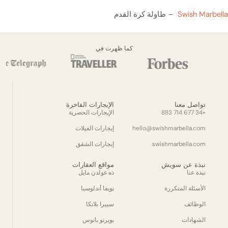
Swish Marbella
طاولة كرة القدم
كما ظهرت في
تواصل معنا
الإيجارات الفاخرة
+34 677 714 883
الإيجارات الحصرية
hello@swishmarbella.com
إيجارات الفيلات
swishmarbella.com
إيجارات الشقق
نبذة عن سويش
مواقع العقارات
نبذة عنا
ذه غولدن مايل
الأسئلة المتكررة
نويفا أندلوسيا
الوظائف
سييرا بلانكا
الشهادات
بويرتو بانوس