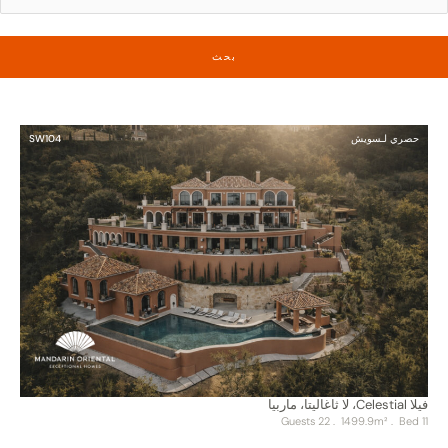
حصري لـسويش
SW104
فيلا Celestial، لا ثاغاليتا، ماربيا
. 22 Guests
. 1499.9m²
11 Bed