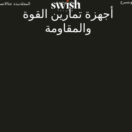
ونسيرج
FACILITIES
المجلة
نبذة عنا
الاتص
أجهزة تمارين القوة
ماربيا
والمقاومة