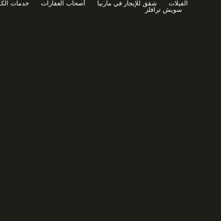
الفيلات
شقق للإيجار في ماربيا
أصحاب العقارات
خدمات الك
خطي
سويش ترافلز
لى
لمحتوى