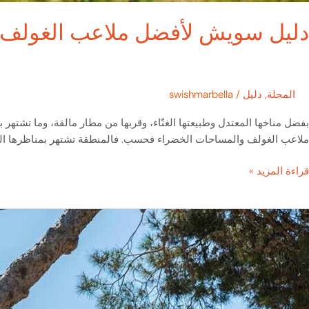
دليل سويش لأفضل ملاعب الغولف ف
المجلة
,
دليل
/
swishmarbella
بفضل مناخها المعتدل وطبيعتها الغنّاء، وقربها من مطار مالقة، وما تشتهر
ملاعب الغولف والمساحات الخضراء فحسب. فالمنطقة تشتهر بمناظرها الجبلية 
قراءة المزيد »
اربيا:
ين
حر
لعطلات
لفاخرة
جاذبية