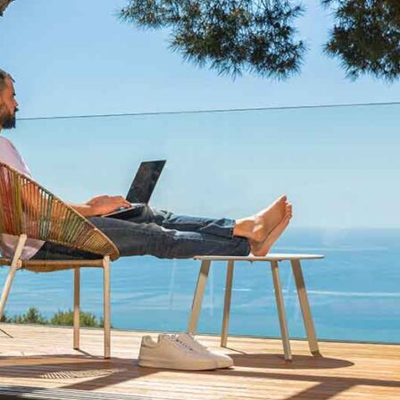
لعمل
ن
ُعد