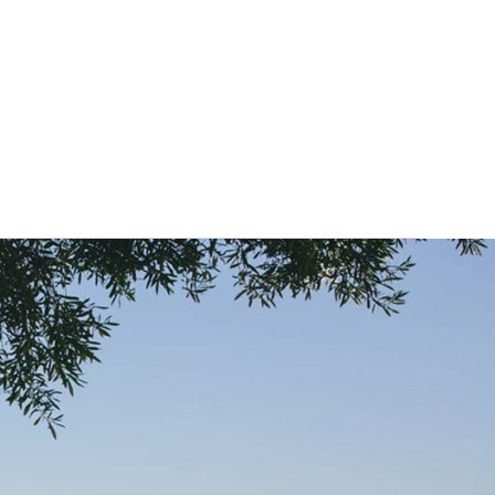
الفيلات
شقق للإيجار في ماربيا
أصحاب العقارات
خدمات الك
خطي
سويش ترافلز
لى
لمحتوى
ليل
ويش
أفضل
لاعب
لغولف
ي
اربيا