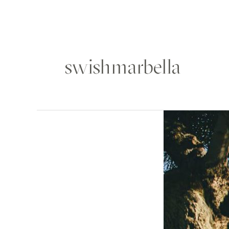
ال بـسويش
+34 677 714 883
العربية
swishmarbella