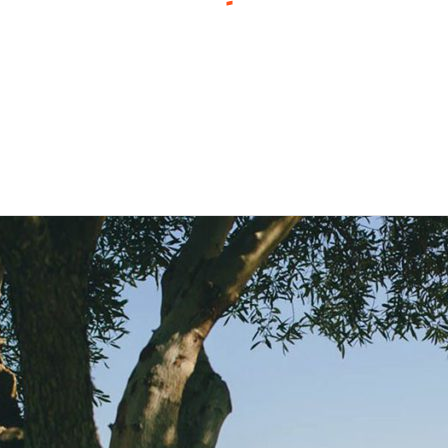
ونسيرج
المجلة
نبذة عنا
الاتص
ماربيا