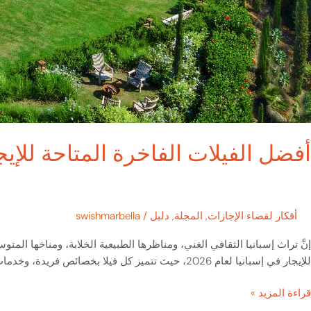
أفضل الفيلات الفاخرة المتاحة للإيجار 
أفكار لقضاء الإجازات
,
المجلة
,
دليل
/
swishmarbella
إنَّ تراث إسبانيا الثقافي الغني، ومناظرها الطبيعية الخلابة، ومناخها الم
للإيجار في إسبانيا لعام 2026، حيث تتميز كل فيلا بخصائص فريدة، وخدمات استثنائية، وفرصة لا تُضاهى للاستمتاع بتجربة إسبانيا بأقصى درجات الفخامة والأناقة. عقارات
قراءة المزيد »