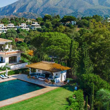
لفاخرة
لمتاحة
لإيجار
ي
سبانيا
عام
202