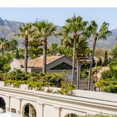
يلات
اربيا:
فاهية
صممة
تناسب
ميع
لمناسبات