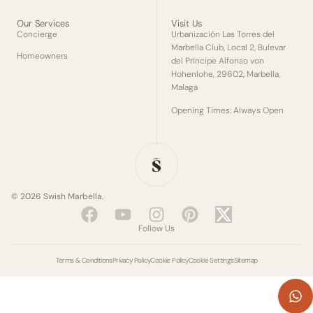
Our Services
Visit Us
Concierge
Urbanización Las Torres del
Marbella Club, Local 2, Bulevar
Homeowners
del Príncipe Alfonso von
Hohenlohe, 29602, Marbella,
Malaga
Opening Times: Always Open
© 2026 Swish Marbella.
Facebook
Youtube
Instagram
Pinterest
X-
twitter
Follow Us
Terms & Conditions
Privacy Policy
Cookie Policy
Cookie Settings
Sitemap