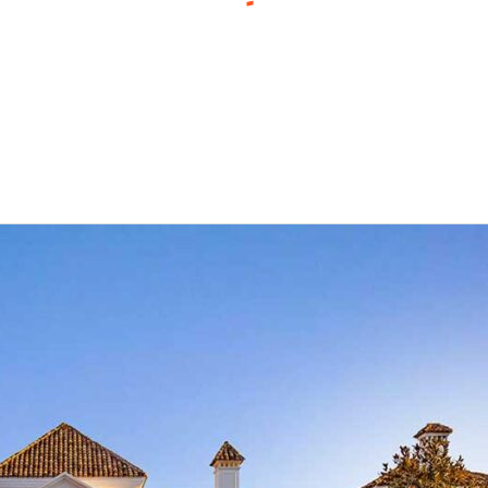
gerie
Le magazine
À pr
MARBELLA