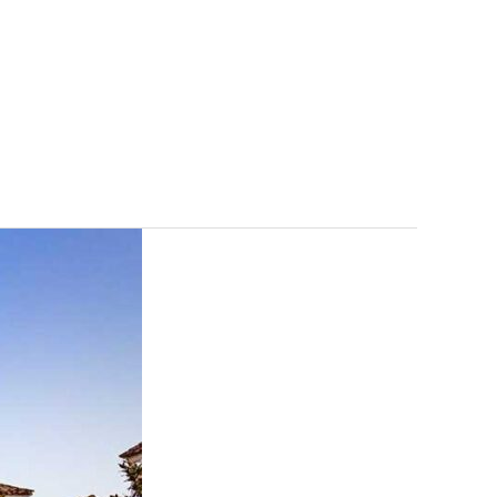
opos
Contactez Swish
+34 677 714 883
Français