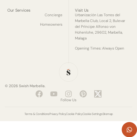
Our Services
Visit Us
Concierge
Urbanización Las Torres del
Marbella Club, Local 2, Bulevar
Homeowners
del Príncipe Alfonso von
Hohenlohe, 29602, Marbella,
Malaga
Opening Times: Always Open
© 2026 Swish Marbella.
Facebook
Youtube
Instagram
Pinterest
X-
twitter
Follow Us
Terms & Conditions
Privacy Policy
Cookie Policy
Cookie Settings
Sitemap