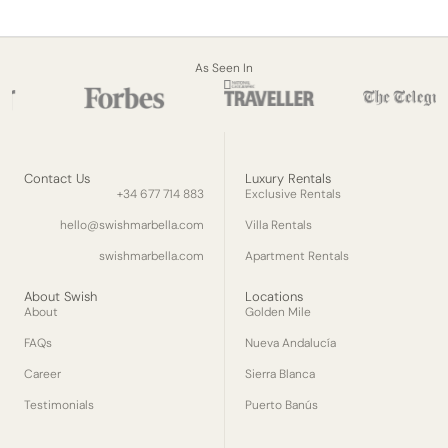
As Seen In
Contact Us
Luxury Rentals
+34 677 714 883
Exclusive Rentals
hello@swishmarbella.com
Villa Rentals
swishmarbella.com
Apartment Rentals
About Swish
Locations
About
Golden Mile
FAQs
Nueva Andalucía
Career
Sierra Blanca
Testimonials
Puerto Banús