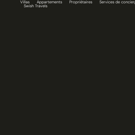
Villas
Appartements
Propriétaires
Services de concier
Aller
Swish Travels
au
contenu