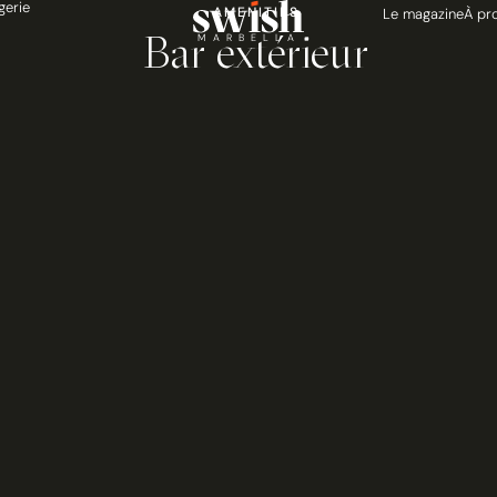
gerie
AMENITIES
Le magazine
À pr
Bar extérieur
MARBELLA