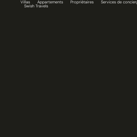
Villas
Appartements
Propriétaires
Services de concier
Aller
Swish Travels
au
contenu