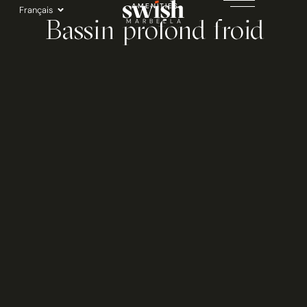
Aller
AMENITIES
Français
Bassin profond froid
au
MARBELLA
contenu