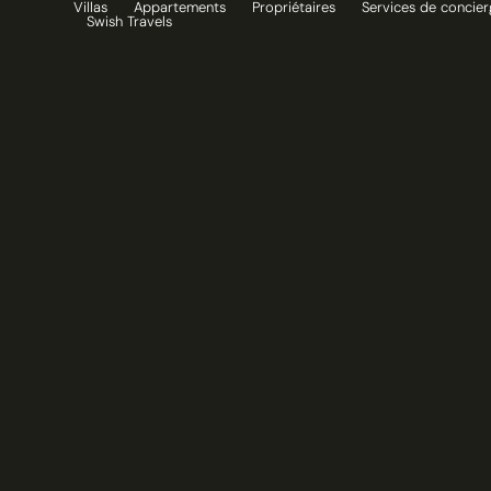
Villas
Appartements
Propriétaires
Services de concier
Aller
Swish Travels
au
contenu