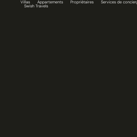
Villas
Appartements
Propriétaires
Services de concier
Aller
Swish Travels
au
contenu