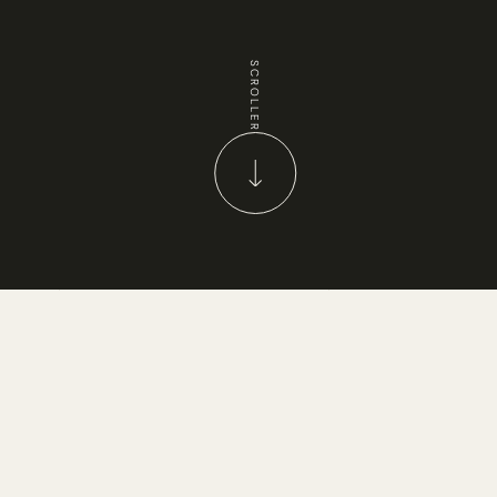
SCROLLER
SW87