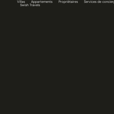
Villas
Appartements
Propriétaires
Services de concier
Aller
Swish Travels
au
contenu