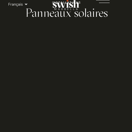
Aller
INSTALLATIONS
Français
Panneaux solaires
au
MARBELLA
contenu