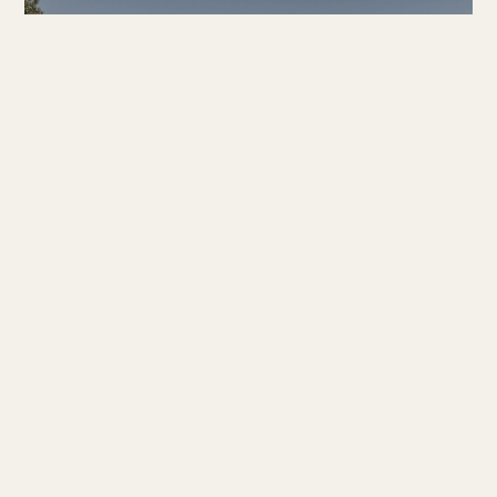
Casa Serve، لا ثاغاليتا، ماربيا
. 16 Guests
. 1400m²
حصري لـسويش
SW61