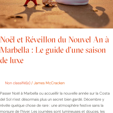
:
Le
guide
d’une
saison
de
Noël et Réveillon du Nouvel An à
luxe
Marbella : Le guide d’une saison
de luxe
Non classifié(e)
/
James McCracken
Passer Noël à Marbella ou accueillir la nouvelle année sur la Costa
del Sol n’est désormais plus un secret bien gardé. Décembre y
révèle quelque chose de rare : une atmosphère festive sans la
morsure de l’hiver. Les journées sont lumineuses et douces, les