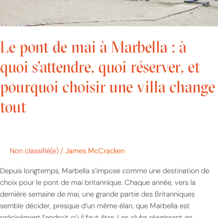
quoi
réserver,
et
pourquoi
Le pont de mai à Marbella : à
choisir
une
quoi s’attendre, quoi réserver, et
villa
pourquoi choisir une villa change
change
tout
tout
Non classifié(e)
/
James McCracken
Depuis longtemps, Marbella s’impose comme une destination de
choix pour le pont de mai britannique. Chaque année, vers la
dernière semaine de mai, une grande partie des Britanniques
semble décider, presque d’un même élan, que Marbella est
précisément l’endroit où il faut être. Les clubs réagissent en