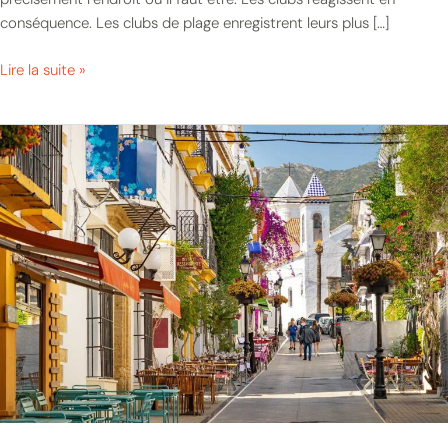
conséquence. Les clubs de plage enregistrent leurs plus […]
Lire la suite »
Pourquoi
le
mois
de
mai
est
le
secret
le
mieux
gardé
de
Marbella
(et