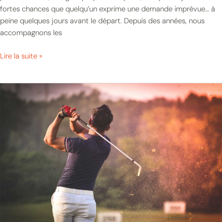
fortes chances que quelqu’un exprime une demande imprévue… à
peine quelques jours avant le départ. Depuis des années, nous
accompagnons les
Lire la suite »
Vacances
de
golf
à
Marbella
:
Villas
de
luxe
à
proximité
des