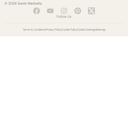
© 2026 Swish Marbella.
Facebook
Youtube
Instagram
Pinterest
X-
twitter
Follow Us
Terms & Conditions
Privacy Policy
Cookie Policy
Cookie Settings
Sitemap