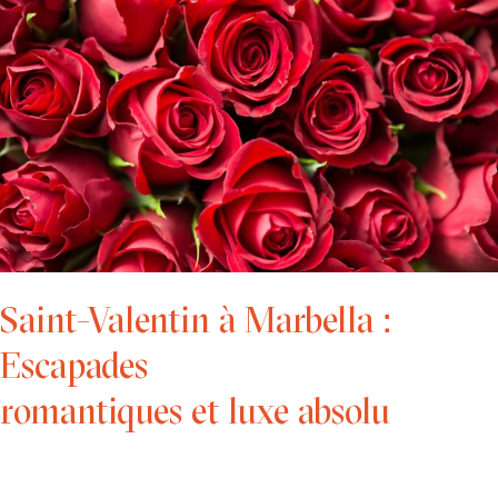
à
Marbella
:
Escapades
romantiques
et
luxe
absolu
Saint-Valentin à Marbella :
Escapades
romantiques et luxe absolu